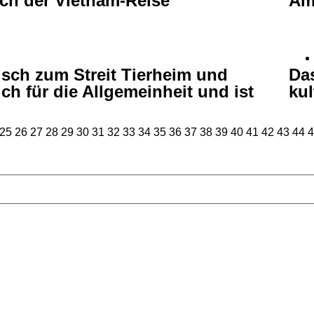
ich der Vietnam-Reise
Am
sch zum Streit Tierheim und
Da
ch für die Allgemeinheit und ist
kul
25
26
27
28
29
30
31
32
33
34
35
36
37
38
39
40
41
42
43
44
4