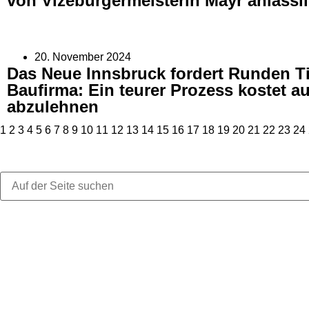
von Vizebürgermeisterin Mayr anlässl
20. November 2024
Das Neue Innsbruck fordert Runden Ti
Baufirma: Ein teurer Prozess kostet au
abzulehnen
1
2
3
4
5
6
7
8
9
10
11
12
13
14
15
16
17
18
19
20
21
22
23
24