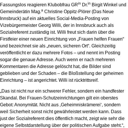
in
in
Fassungslos reagieren Klubobfrau GR
Dr.
Birgit Winkel und
a
Gemeinderätin Mag.
Christine Oppitz-Plörer (Das Neue
Innsbruck) auf ein aktuelles Social-Media-Posting von
Vizebürgermeister Georg Willi, der in Innsbruck auch als
Sozialreferent zuständig ist. Willi freut sich darin über die
Firstfeier einer neuen Einrichtung von „Frauen helfen Frauen“
und bezeichnet sie als „neuen, sicheren Ort“. Gleichzeitig
veröffentlicht er dazu mehrere Fotos – und nennt im Posting
sogar die genaue Adresse. Auch wenn er nach mehreren
Kommentaren die Adresse gelöscht hat, die Bilder sind
geblieben und der Schaden – die Bloßstellung der geheimen
Einrichtung – ist angerichtet. Willi ist rücktrittsreif.
„Das ist nicht nur ein schwerer Fehler, sondern ein handfester
Skandal. Bei Frauen-Schutzeinrichtungen gilt ein oberstes
Gebot: Anonymität. Nicht aus ‚Geheimniskrämerei‘, sondern
weil Sicherheit sonst nicht gewährleistet werden kann. Dass
just der Sozialreferent dies öffentlich macht, zeigt wie sehr die
eigene Selbstdarstellung über der politischen Aufgabe steht.“,