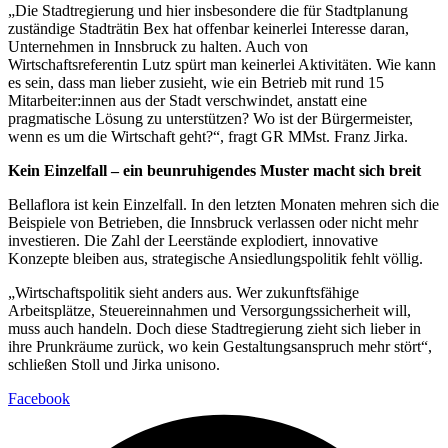
„Die Stadtregierung und hier insbesondere die für Stadtplanung
zuständige Stadträtin Bex hat offenbar keinerlei Interesse daran,
Unternehmen in Innsbruck zu halten. Auch von
Wirtschaftsreferentin Lutz spürt man keinerlei Aktivitäten. Wie kann
es sein, dass man lieber zusieht, wie ein Betrieb mit rund 15
Mitarbeiter:innen aus der Stadt verschwindet, anstatt eine
pragmatische Lösung zu unterstützen? Wo ist der Bürgermeister,
wenn es um die Wirtschaft geht?“, fragt GR MMst. Franz Jirka.
Kein Einzelfall – ein beunruhigendes Muster macht sich breit
Bellaflora ist kein Einzelfall. In den letzten Monaten mehren sich die
Beispiele von Betrieben, die Innsbruck verlassen oder nicht mehr
investieren. Die Zahl der Leerstände explodiert, innovative
Konzepte bleiben aus, strategische Ansiedlungspolitik fehlt völlig.
„Wirtschaftspolitik sieht anders aus. Wer zukunftsfähige
Arbeitsplätze, Steuereinnahmen und Versorgungssicherheit will,
muss auch handeln. Doch diese Stadtregierung zieht sich lieber in
ihre Prunkräume zurück, wo kein Gestaltungsanspruch mehr stört“,
schließen Stoll und Jirka unisono.
Facebook