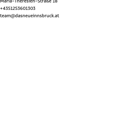
Maria-Theresien-Straße 18
+4351253601303
team@dasneueinnsbruck.at