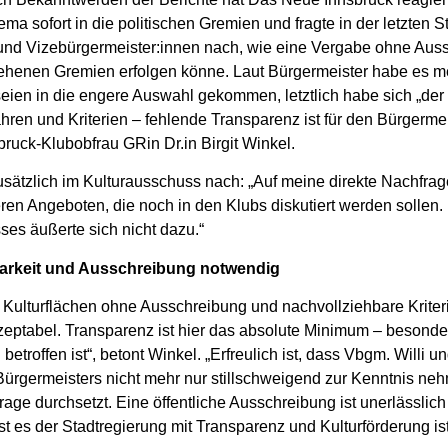
ma sofort in die politischen Gremien und fragte in der letzten S
und Vizebürgermeister:innen nach, wie eine Vergabe ohne Au
sehenen Gremien erfolgen könne. Laut Bürgermeister habe es m
eien in die engere Auswahl gekommen, letztlich habe sich „der
hren und Kriterien – fehlende Transparenz ist für den Bürgermeis
ruck-Klubobfrau GRin Dr.in Birgit Winkel.
usätzlich im Kulturausschuss nach: „Auf meine direkte Nachfrag
ren Angeboten, die noch in den Klubs diskutiert werden sollen.
ses äußerte sich nicht dazu.“
arkeit und Ausschreibung notwendig
 Kulturflächen ohne Ausschreibung und nachvollziehbare Kriter
kzeptabel. Transparenz ist hier das absolute Minimum – besonde
n betroffen ist“, betont Winkel. „Erfreulich ist, dass Vbgm. Willi
ürgermeisters nicht mehr nur stillschweigend zur Kenntnis neh
Frage durchsetzt. Eine öffentliche Ausschreibung ist unerlässli
st es der Stadtregierung mit Transparenz und Kulturförderung is