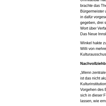
brachte das The
Bürgermeister 
in dafür vorge
gegeben, drei s
Wort über Verfa
Das Neue Innsb
Winkel hakte z
Willi von mehre
Kulturausschus
Nachvollziehb
„Wenn zentrale
ist das nicht a
Kulturinstitutio
Vorgehen des B
sich in dieser 
lassen, wie ern