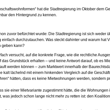
nschaftswohnformen“ hat die Stadtregierung im Oktober dem Gem
enbar den Hintergrund zu kennen.
on zuvor befürchtet wurde: Die Stadtregierung ist sich weder ü
g einfach durchzutauchen. Was steckt dahinter und warum hat 
en geben kann?
rfach versucht, auf die konkrete Frage, wie die rechtliche Aus
das Grundstück erhalten – und keine Antwort darauf, ob es Mie
auft werden können – zum Marktwert innerhalb der Baurechtsd
 kalt lächelnd mit einem hinkenden Vergleich auf die Geschäf
ahren“ hätten, dass es keine Mietwohnungen werden, sondern p
dass sie einer Mietvariante zugestimmt hätte, die die Wohnungen 
t, was jedoch schon lange nicht mehr zu retten ist: den Koaliti