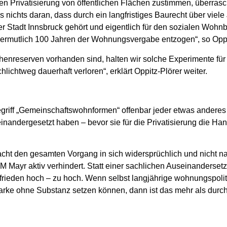
en Privatisierung von öffentlichen Flächen zustimmen, überras
s nichts daran, dass durch ein langfristiges Baurecht über viel
er Stadt Innsbruck gehört und eigentlich für den sozialen Woh
vermutlich 100 Jahren der Wohnungsvergabe entzogen“, so Oppi
henreserven vorhanden sind, halten wir solche Experimente für 
lichtweg dauerhaft verloren“, erklärt Oppitz-Plörer weiter.
griff „Gemeinschaftswohnformen“ offenbar jeder etwas anderes v
seinandergesetzt haben – bevor sie für die Privatisierung die
cht den gesamten Vorgang in sich widersprüchlich und nicht na
ayr aktiv verhindert. Statt einer sachlichen Auseinandersetzu
onsfrieden hoch – zu hoch. Wenn selbst langjährige wohnungspo
arke ohne Substanz setzen können, dann ist das mehr als durchs