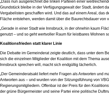
„Dass nun ausgerechnet die linken Parteien einer weitreichend
Grundstück bleibe in der Verfügungsgewalt der Stadt, ändert da
Vergabelisten geschaffen wird. Und das auf einem Areal, das d
Fläche entstehen, werden damit über die Baurechtsdauer von 
„Gerade in einer Stadt wie Innsbruck, in der ohnehin kaum Fläc
genutzt – und so geht wertvoller Raum für leistbares Wohnen sch
Koalitionsfrieden statt klarer Linie
Die Debatte im Gemeinderat zeigte deutlich, dass unter dem Be
sich die einzelnen Mitglieder der Koalition mit dem Thema au
Innsbruck sprechen will, macht sich endgültig lächerlich.
„Der Gemeinderatsakt liefert mehr Fragen als Antworten und ma
Antworten aus – und wurden von der Sitzungsführung von VBGM M
Regierungsmitgliedern. Offenbar ist der Preis für den Koaliti
der grüne Bürgermeister und seine Partei eine politische Duftm