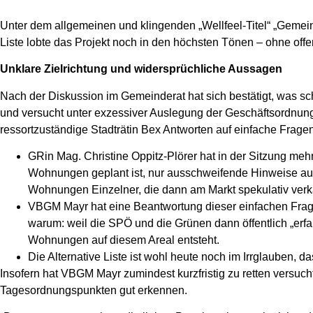
Unter dem allgemeinen und klingenden „Wellfeel-Titel“ „Gemei
Liste lobte das Projekt noch in den höchsten Tönen – ohne off
Unklare Zielrichtung und widersprüchliche Aussagen
Nach der Diskussion im Gemeinderat hat sich bestätigt, was sch
und versucht unter exzessiver Auslegung der Geschäftsordnun
ressortzuständige Stadträtin Bex Antworten auf einfache Frag
GRin Mag. Christine Oppitz-Plörer hat in der Sitzung meh
Wohnungen geplant ist, nur ausschweifende Hinweise auf 
Wohnungen Einzelner, die dann am Markt spekulativ verk
VBGM Mayr hat eine Beantwortung dieser einfachen Frage
warum: weil die SPÖ und die Grünen dann öffentlich „erf
Wohnungen auf diesem Areal entsteht.
Die Alternative Liste ist wohl heute noch im Irrglauben, 
Insofern hat VBGM Mayr zumindest kurzfristig zu retten versuch
Tagesordnungspunkten gut erkennen.